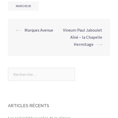
MARCHEUR
⟵
Marques Avenue
Vineum Paul Jaboulet
Navigation
Aîné – la Chapelle
d’article
Hermitage
⟶
Rechercher :
ARTICLES RÉCENTS